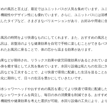
すめの風呂と言えば、最近ではユニットバスが人気を集めています。ユ
、機能性やデザイン性にも優れています。さらに、ユニットバスには浴
化したタイプなど、さまざまなバリエーションがあり、お好みや用途に
お風呂の時間をより快適なものにしてくれます。また、おすすめの風呂
風呂は、岩盤浴のような健康効果を自宅で手軽に楽しむことができるバ
られたお風呂に座ることで、体の芯から温まる効果があります。
効果などが期待され、リラックス効果や疲労回復効果があるとされてい
心身を癒す場として人気を集めています。水回り設備は私たちの生活に
風呂などを工夫することで、より快適で環境に配慮した生活を送ること
進化に期待して、日々の生活を豊かにしていきたいです。
節水シャワーヘッドやおすすめの風呂を通じてより快適で環境に配慮し
適なシャワータイムを両立し、毎日の水の消費量を削減できる。おすす
、機能性や健康効果を考えた選択が可能。水回り設備の工夫により、よ