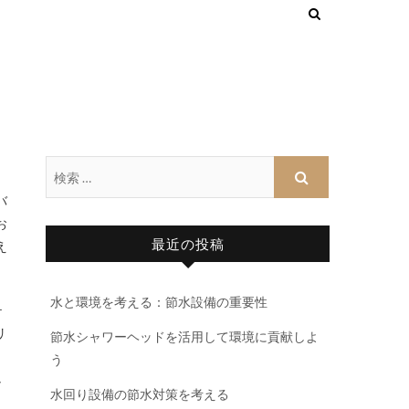
バ
お
最近の投稿
え
水と環境を考える：節水設備の重要性
テ
リ
節水シャワーヘッドを活用して環境に貢献しよ
と
う
し
水回り設備の節水対策を考える