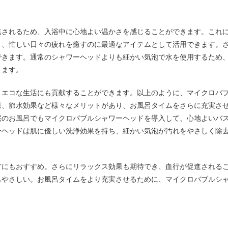
進されるため、入浴中に心地よい温かさを感じることができます。これ
き、忙しい日々の疲れを癒すのに最適なアイテムとして活用できます。
できます。通常のシャワーヘッドよりも細かい気泡で水を使用するため
ります。
、エコな生活にも貢献することができます。以上のように、マイクロバ
果、節水効果など様々なメリットがあり、お風呂タイムをさらに充実さ
宅のお風呂でもマイクロバブルシャワーヘッドを導入して、心地よいバ
ーヘッドは肌に優しい洗浄効果を持ち、細かい気泡が汚れをやさしく除
方にもおすすめ。さらにリラックス効果も期待でき、血行が促進される
もやさしい。お風呂タイムをより充実させるために、マイクロバブルシ