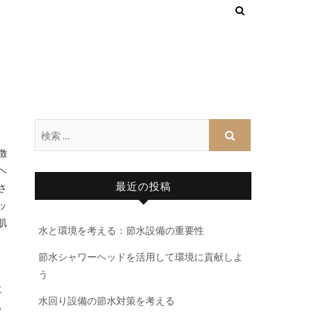
徴
ヘ
最近の投稿
さ
ッ
肌
水と環境を考える：節水設備の重要性
節水シャワーヘッドを活用して環境に貢献しよ
こ
う
に
水回り設備の節水対策を考える
も